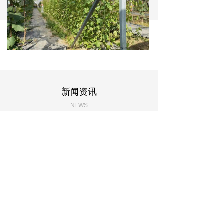
新闻资讯
NEWS
【干货】10月：葡萄采收后管理要点
葡萄树体结果消耗了大量养分，为
了恢复树势促进枝蔓成熟，在9月中
旬至11月间增施有机肥料，以腐熟
2023-11-28
127
넶
发酵的有机肥为好，结合氮磷钾
肥，补充钙镁肥一起用，每亩施有
【干货】葡萄秋栽，要注意这几点知识
机肥2000—4000公斤以上...
搞好葡萄栽植，是实现葡萄早期丰
产的关键之一。在条件具备的地
方，葡萄栽植也可以在秋季进行。
2023-11-28
199
넶