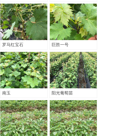
罗马红宝石
巨胜一号
南玉
阳光葡萄苗