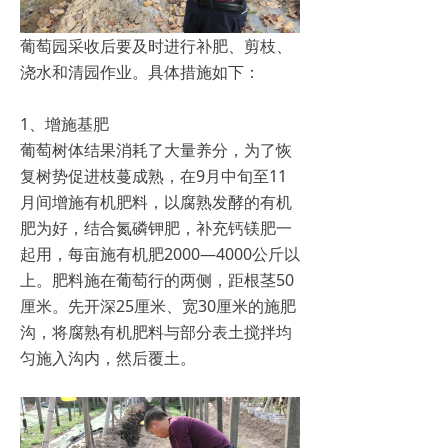
葡萄园采收后要及时进行补肥、剪枝、
浇水和清园作业。具体措施如下：
1、增施基肥
葡萄树体结果消耗了大量养分，为了恢
复树势促进枝蔓成熟，在9月中旬至11
月间增施有机肥料，以腐熟发酵的有机
肥为好，结合氮磷钾肥，补充钙镁肥一
起用，每亩施有机肥2000—4000公斤以
上。肥料施在葡萄行的两侧，距根茎50
厘米。先开深25厘米、宽30厘米的施肥
沟，将腐熟有机肥料与部分表土搅拌均
匀施入沟内，然后覆土。