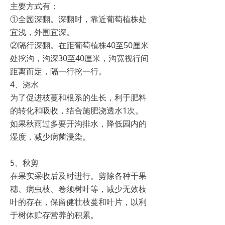
主要方式有：
①全园深翻。深翻时，靠近葡萄植株处
宜浅，外围宜深。
②隔行深翻。在距葡萄植株40至50厘米
处挖沟，沟深30至40厘米，沟宽视行间
距离而定，隔一行挖一行。
4、浇水
为了促进枝蔓和根系的生长，利于肥料
的转化和吸收，结合施肥浇透水1次。
如果秋雨过多要开沟排水，降低园内的
湿度，减少病菌浸染。
5、秋剪
在果实采收后及时进行。剪除各种干果
穗、病虫枝、卷须树叶等，减少无效枝
叶的存在，保留健壮枝蔓和叶片，以利
于树体贮存营养的积累。